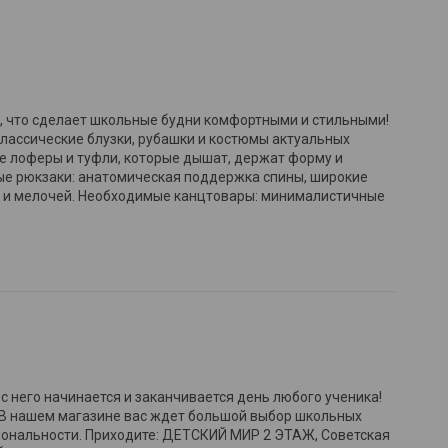
е, что сделает школьные будни комфортными и стильными!
классические блузки, рубашки и костюмы актуальных
ые лоферы и туфли, которые дышат, держат форму и
ые рюкзаки: анатомическая поддержка спины, широкие
а и мелочей. Необходимые канцтовары: минималистичные
 него начинается и заканчивается день любого ученика!
. В нашем магазине вас ждет большой выбор школьных
иональности. Приходите: ДЕТСКИЙ МИР 2 ЭТАЖ, Советская