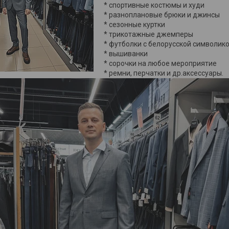
* спортивные костюмы и худи
* разноплановые брюки и джинсы
* сезонные куртки
* трикотажные джемперы
* футболки с белорусской символик
* вышиванки
* сорочки на любое мероприятие
* ремни, перчатки и др.аксессуары.