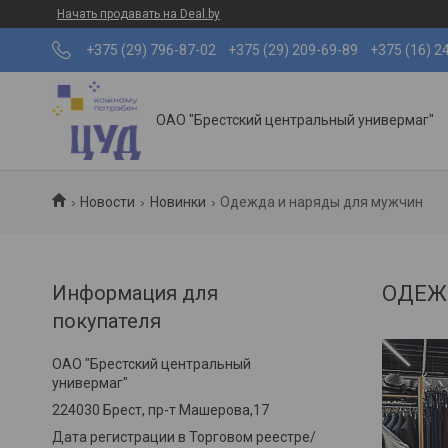
Начать продавать на Deal.by
+375 (29) 796-87-02
+375 (29) 209-69-89
+375 (16) 2
ОАО "Брестский центральный универмаг"
Новости
Новинки
Одежда и наряды для мужчин
Информация для
ОДЕЖ
покупателя
ОАО "Брестский центральный
универмаг"
224030 Брест, пр-т Машерова,17
Дата регистрации в Торговом реестре/